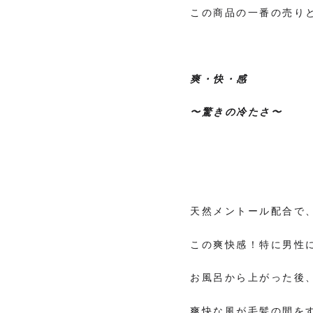
この商品の一番の売り
爽・快・感
〜驚きの冷たさ〜
天然メントール配合で
この爽快感！特に男性に
お風呂から上がった後
爽快な風が毛髪の間を