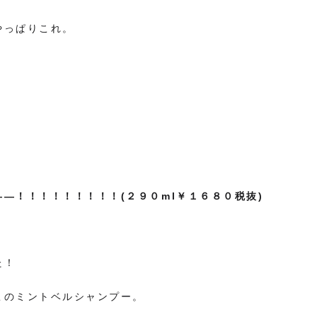
やっぱりこれ。
―！！！！！！！！！(２９０ml￥１６８０税抜)
た！
このミントベルシャンプー。