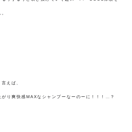
れ。
と言えば、
上がり爽快感MAXなシャンプーなーのーに！！！…？