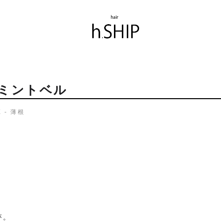
ミントベル
E - 薄根
が。