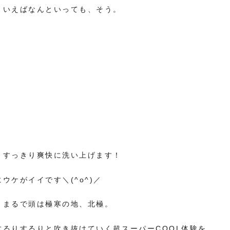
といえばなんといっても、そう。
、すっきり爽快に洗い上げます！
ウケがイイです＼(^o^)／
、まるで頭は極寒の地、北極。
するりするりと吹き抜けていく超スーパーCOOL体験を